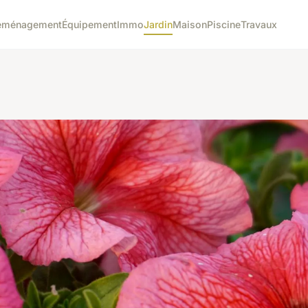
éménagement
Équipement
Immo
Jardin
Maison
Piscine
Travaux