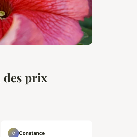
à des prix
Constance
C