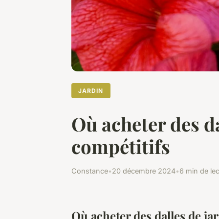
JARDIN
Où acheter des da
compétitifs
Constance
•
20 décembre 2024
•
6 min de le
Où acheter des dalles de jar