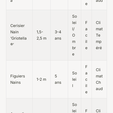
a’
aud
e
So
lei
F
Cli
Cerisier
l/
a
mat
Nain
1,5-
3-4
O
c
Te
‘Griotella
2,5 m
ans
m
il
mp
®’
br
e
éré
e
F
Cli
So
a
Figuiers
5
mat
1-2 m
lei
c
Nains
ans
Ch
l
il
aud
e
So
lei
F
Cli