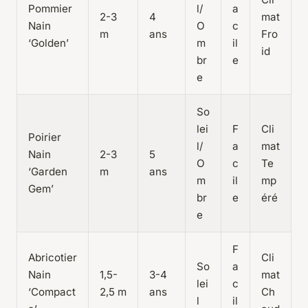
Pommier
l/
a
2-3
4
mat
Nain
O
c
m
ans
Fro
‘Golden’
m
il
id
br
e
e
So
lei
F
Cli
Poirier
l/
a
mat
Nain
2-3
5
O
c
Te
‘Garden
m
ans
m
il
mp
Gem’
br
e
éré
e
F
Abricotier
Cli
So
a
Nain
1,5-
3-4
mat
lei
c
‘Compact
2,5 m
ans
Ch
l
il