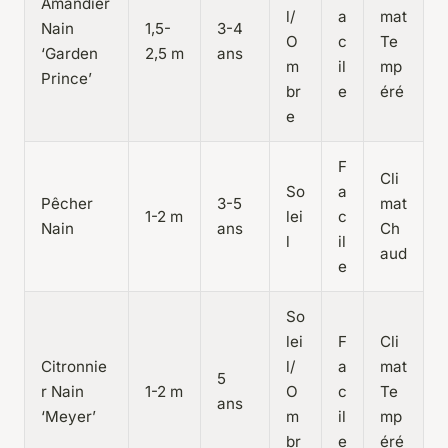
Amandier
l/
a
mat
Nain
1,5-
3-4
O
c
Te
‘Garden
2,5 m
ans
m
il
mp
Prince’
br
e
éré
e
F
Cli
So
a
Pêcher
3-5
mat
1-2 m
lei
c
Nain
ans
Ch
l
il
aud
e
So
lei
F
Cli
Citronnie
l/
a
mat
5
r Nain
1-2 m
O
c
Te
ans
‘Meyer’
m
il
mp
br
e
éré