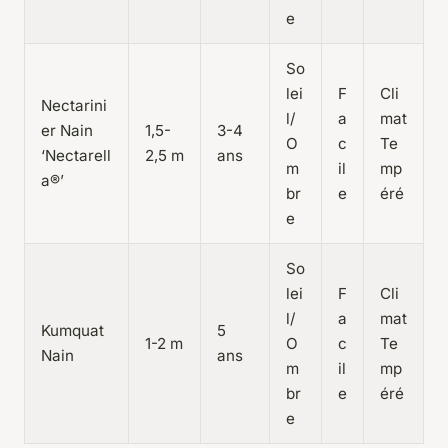
e
So
lei
F
Cli
Nectarini
l/
a
mat
er Nain
1,5-
3-4
O
c
Te
‘Nectarell
2,5 m
ans
m
il
mp
a®’
br
e
éré
e
So
lei
F
Cli
l/
a
mat
Kumquat
5
1-2 m
O
c
Te
Nain
ans
m
il
mp
br
e
éré
e