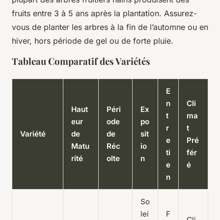
fruits entre 3 à 5 ans après la plantation. Assurez-
vous de planter les arbres à la fin de l’automne ou en
hiver, hors période de gel ou de forte pluie.
Tableau Comparatif des Variétés
E
n
Cli
Haut
Péri
Ex
t
ma
eur
ode
po
r
t
Variété
de
de
sit
e
Pré
Matu
Réc
io
ti
fér
rité
olte
n
e
é
n
So
lei
F
Cli