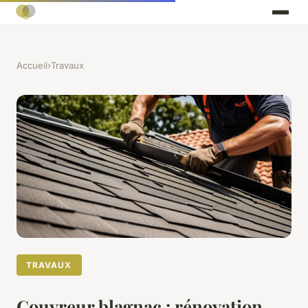
Accueil
›
Travaux
TRAVAUX
Couvreur blagnac : rénovation,